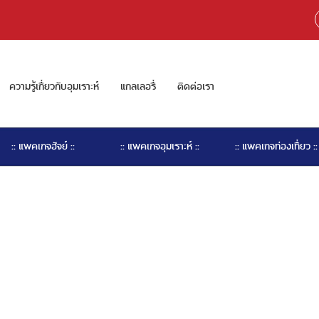
ความรู้เกี่ยวกับอุมเราะห์
แกลเลอรี่
ติดต่อเรา
:: แพคเกจฮัจย์ ::
:: แพคเกจอุมเราะห์ ::
:: แพคเกจท่องเที่ยว ::