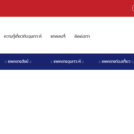
ความรู้เกี่ยวกับอุมเราะห์
แกลเลอรี่
ติดต่อเรา
:: แพคเกจฮัจย์ ::
:: แพคเกจอุมเราะห์ ::
:: แพคเกจท่องเที่ยว ::