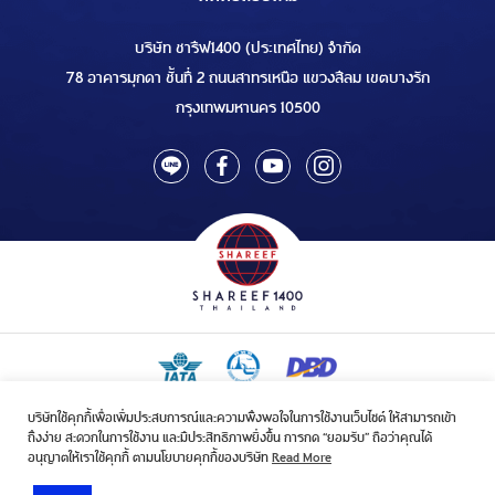
บริษัท ชารีฟ1400 (ประเทศไทย) จำกัด
78 อาคารมุกดา ชั้นที่ 2 ถนนสาทรเหนือ แขวงสีลม เขตบางรัก
กรุงเทพมหานคร 10500
บริษัทใช้คุกกี้เพื่อเพิ่มประสบการณ์และความพึงพอใจในการใช้งานเว็บไซต์ ให้สามารถเข้า
ใบอนุญาตเป็นผู้ประกอบกิจการรับจัดบริการขนส่งในกิจการฮัจย์เลขที่ 1/2568
ถึงง่าย สะดวกในการใช้งาน และมีประสิทธิภาพยิ่งขึ้น การกด “ยอมรับ” ถือว่าคุณได้
ใบอนุญาตการท่องเที่ยวแห่งประเทศไทย เลขที่ 11/10635
อนุญาตให้เราใช้คุกกี้ ตามนโยบายคุกกี้ของบริษัท
Read More
e-Commerce No.
0105539104152